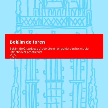
Beklim de toren
Beklim de Onze Lieve Vrouwetoren en geniet van het mooie
uitzicht over Amersfoort.