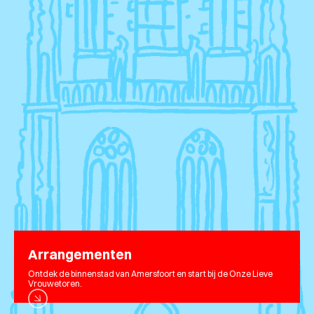
Arrangementen
Ontdek de binnenstad van Amersfoort en start bij de Onze Lieve
Vrouwetoren.